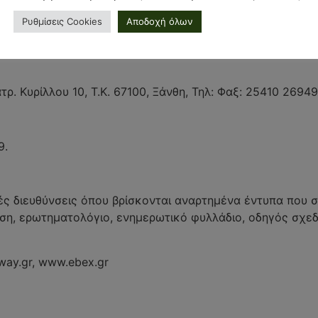
ράτειας για την πράξη κοινωνικής ευθύνης που πραγματώ
Ρυθμίσεις Cookies
Αποδοχή όλων
ν περισσότερες πληροφορίες σχετικά με την παρούσα πρ
. Κυρίλλου 10, Τ.Κ. 67100, Ξάνθη, Τηλ: Φαξ: 25410 26949
9.
ές διευθύνσεις όπου βρίσκονται αναρτημένα έντυπα που 
ση, ερωτηματολόγιο, ενημερωτικό φυλλάδιο, οδηγός σχεδ
ay.gr, www.ebex.gr