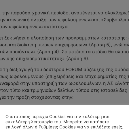
, την παρούσα χρονική περίοδο, αναμένεται να ολοκληρω
την κοινωνική ένταξη των ωφελουμένων»και «Συμβουλευτ
 των ωφελουμένων»αντίστοιχα.
ει ξεκινήσει η υλοποίηση των προγραμμάτων κατάρτισης: 
ωση και διοίκηση μικρών επιχειρήσεων» (Δράση 5), ενώ αν
ών προϊόντων» (Δράση 4). Σε μετέπειτα στάδιο θα υλοποι
νικής επιχειρηματικότητας» (Δράση 6).
 για τη διεξαγωγή του δεύτερου FORUM σύζευξης της ομά
ως ωφελουμένους (επιχειρήσεις και επιχειρηματίες της 
 αναφορά στην υποστήριξη των ωφελουμένων, η ΑΣ «Ανάπτυ
ον τύπο και τριμηνιαίων δελτίων τύπου στις ιστοσελίδες
για την πράξη στοχεύοντας στην:
ι του συνόλου της τοπικής κοινωνίας,
Ο ιστότοπος περιέχει Cookies για την καλύτερη και
ευκολότερη λειτουργία του. Μπορείτε να πατήσετε
επιλογή όλων ή Ρυθμίσεις Cookies για να επιλέξετε εσείς.