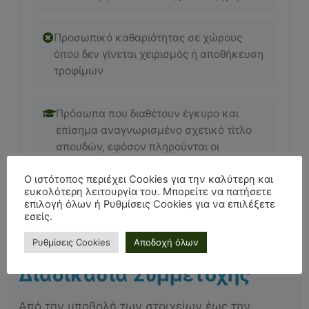
Προσωπικό καθαριότητας σε χώρους
όπου δεν γίνεται χειρισμός ή αποθήκευση
τροφίμων
Πρόσωπα που διαθέτουν έγκυρο και
επίσημα αναγνωρισμένο σχετικό τίτλο
σπουδών, εφόσον πληρούνται οι
προβλεπόμενες προϋποθέσεις
Ο ιστότοπος περιέχει Cookies για την καλύτερη και
ευκολότερη λειτουργία του. Μπορείτε να πατήσετε
επιλογή όλων ή Ρυθμίσεις Cookies για να επιλέξετε
εσείς.
Ρυθμίσεις Cookies
Αποδοχή όλων
Διαδικασία Συμμετοχής
Από την υποβολή των στοιχείων έως την