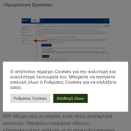
«
Ημερολόγιο Εργασίας
»
Ο ιστότοπος περιέχει Cookies για την καλύτερη και
ευκολότερη λειτουργία του. Μπορείτε να πατήσετε
Βήμα 3
επιλογή όλων ή Ρυθμίσεις Cookies για να επιλέξετε
εσείς.
Θα μας εμφανιστεί αυτή η οθόνη. Βλέπουμε το ΑΦΜ μας
Ρυθμίσεις Cookies
Αποδοχή όλων
επάνω αριστερά και το ωράριο εργασίας μας. Σε αυτό το
στάδιο, θέλουμε να αποθηκεύσουμε την οθόνη σε μορφή
PDF. Μέχρι εδώ, οι οδηγίες είναι ίδιες, ανεξάρτητα
συσκευής. Παρακάτω υπαρχουν οδηγίες,
εξατομικευμένες ανάλογα με τη συσκευή/εφαρμογή