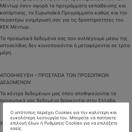
Μέντωρ όσον αφορά τα προγράμματα εκπαίδευσης και
κατάρτισης, τα Ευρωπαϊκά Προγράμματα καθώς και την
περαιτέρω ενημέρωσή σας για τις δραστηριότητες του
ΚΕΚ Μέντωρ.
Τα προσωπικά δεδομένα σας που συλλέγουμε μέσω της
ιστοσελίδας δεν κοινοποιούνται ή μεταφέρονται σε τρίτα
μέρη.
ΑΠΟΘΗΚΕΥΣΗ – ΠΡΟΣΤΑΣΙΑ ΤΩΝ ΠΡΟΣΩΠΙΚΩΝ
ΔΕΔΟΜΕΝΩΝ
Τα κέντρα δεδομένων μας όπου αποθηκεύονται τα
προσωπικά σας δεδομένα βρίσκονται στην Ελλάδα.
Ο ιστότοπος περιέχει Cookies για την καλύτερη και
ευκολότερη λειτουργία του. Μπορείτε να πατήσετε
ΧΡΟΝΟΣ ΔΙΑΤΗΡΗΣΗΣ ΤΩΝ ΠΡΟΣΩΠΙΚΩΝ ΔΕΔΟΜΕΝΩΝ
επιλογή όλων ή Ρυθμίσεις Cookies για να επιλέξετε
εσείς.