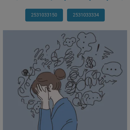
2531033150
2531033334