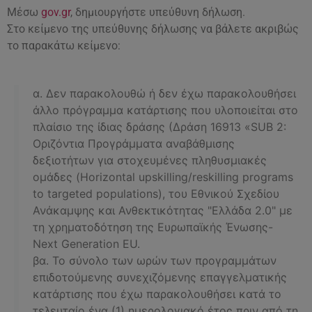
Μέσω
gov.gr
, δημιουργήστε υπεύθυνη δήλωση.
Στο κείμενο της υπεύθυνης δήλωσης να βάλετε ακριβώς
το παρακάτω κείμενο:
α. Δεν παρακολουθώ ή δεν έχω παρακολουθήσει
άλλο πρόγραμμα κατάρτισης που υλοποιείται στο
πλαίσιο της ίδιας δράσης (Δράση 16913 «SUB 2:
Οριζόντια Προγράμματα αναβάθμισης
δεξιοτήτων για στοχευμένες πληθυσμιακές
ομάδες (Horizontal upskilling/reskilling programs
to targeted populations), του Εθνικού Σχεδίου
Ανάκαμψης και Ανθεκτικότητας "Ελλάδα 2.0" με
τη χρηματοδότηση της Ευρωπαϊκής Ένωσης-
Next Generation EU.
βα. Το σύνολο των ωρών των προγραμμάτων
επιδοτούμενης συνεχιζόμενης επαγγελματικής
κατάρτισης που έχω παρακολουθήσει κατά το
τελευταίο ένα (1) ημερολογιακό έτος πριν από τη