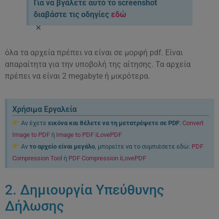
Για να βγάλετε αυτό το screenshot
διαβάστε τις οδηγίες
εδώ
×
όλα τα αρχεία πρέπει να είναι σε μορφή pdf. Είναι
απαραίτητα για την υποβολή της αίτησης. Τα αρχεία
πρέπει να είναι 2 megabyte ή μικρότερα.
Χρήσιμα Εργαλεία
Αν έχετε
εικόνα και θέλετε να τη μετατρέψετε σε PDF
:
Convert
Image to PDF
ή
Image to PDF iLovePDF
Αν
το αρχείο είναι μεγάλο
, μπορείτε να το συμπιέσετε εδώ:
PDF
Compression Tool
ή
PDF Compression iLovePDF
2. Δημιουργία Υπεύθυνης
Δήλωσης